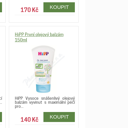
170 Kč
HiPP První olejový balzám
150ml
cí
HiPP Vysoce snášenlivý olejový
..
balzám vyvinut s maximální péčí
pro...
140 Kč