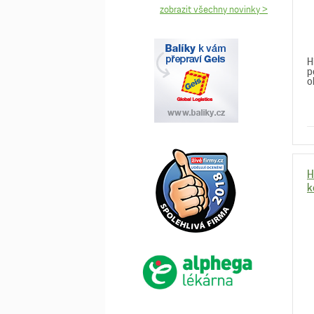
zobrazit všechny novinky >
H
p
o
H
k