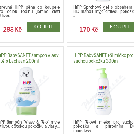
arevná HiPP pěna do koupele
HiPP Sprchový gel s obsahem 
ro celou rodinu jemně čistí
BIO mandlí myje citlivou pokož
tlivou...
a...
283 Kč
170 Kč
iPP BabySANFT šampon vlasy
HiPP BabySANFT těl.mléko pro
 tělo Lachtan 200ml
suchou pokožku 300ml
iPP šampón "Vlasy & Tělo" myje
HiPP Tělové mléko pro sucho
itlivou dětskou pokožku a vlasy...
pokožku s přírodním BI
mandlový...