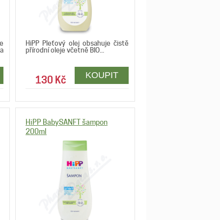
e
HiPP Pleťový olej obsahuje čistě
a
přírodní oleje včetně BIO...
130 Kč
HiPP BabySANFT šampon
200ml