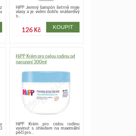
z
HiPP Jemný šampón šetrně myje
ku
vlasy a je velmi dobře snášenlivý
s...
126 Kč
HiPP Krém pro celou rodinu od
narození 300ml
u
HiPP Krém pro celou rodinu
O
vyvinut s ohledem na maximální
péčí pro...