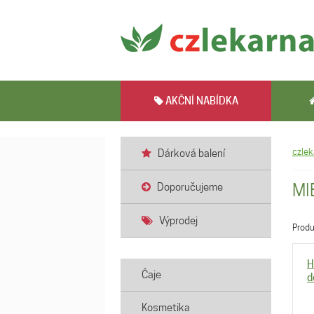
AKČNÍ NABÍDKA
czlek
Dárková balení
MI
Doporučujeme
Výprodej
Prod
H
Čaje
d
Kosmetika