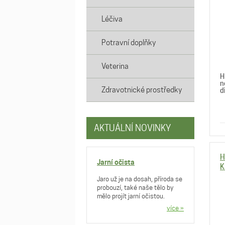
Léčiva
Potravní doplňky
Veterina
H
n
Zdravotnické prostředky
d
AKTUÁLNÍ NOVINKY
H
Jarní očista
K
Jaro už je na dosah, příroda se
probouzí, také naše tělo by
mělo projít jarní očistou.
více »