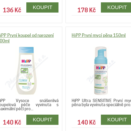
136 Kč
178 Kč
iPP První koupel od narození
HiPP První mycí pěna 150ml
00ml
iPP Vysoce snášenlivá
HiPP Ultra SENSITIVE První my
oupelová péče vyvinuta s
pěna byla vyvinuta speciálně pro.
aximální péčí pro...
140 Kč
140 Kč