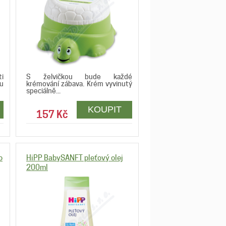
i
S želvičkou bude každé
u
krémování zábava. Krém vyvinutý
speciálně...
157 Kč
o
HiPP BabySANFT pleťový olej
200ml