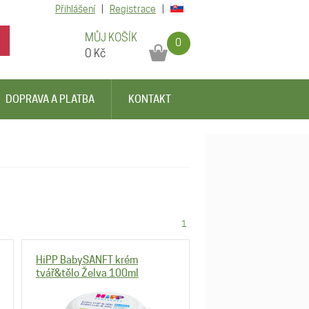
Přihlášení
|
Registrace
|
MŮJ KOŠÍK
0
0
Kč
DOPRAVA A PLATBA
KONTAKT
1
HiPP BabySANFT krém
tvář&tělo Želva 100ml