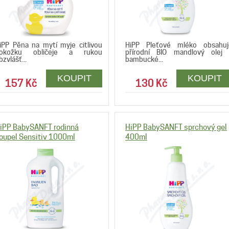
iPP Pěna na mytí myje citlivou
HiPP Pleťové mléko obsahuj
okožku obličeje a rukou
přírodní BIO mandlový olej 
bzvlášť...
bambucké...
157 Kč
130 Kč
iPP BabySANFT rodinná
HiPP BabySANFT sprchový gel
oupel Sensitiv 1000ml
400ml