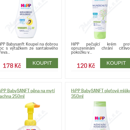
iPP Babysanft Koupel na dobrou
HiPP pečující krém prot
oc s výtažkem ze santalového
opruzeninám chrání citlivo
řeva...
pokožku v...
178 Kč
120 Kč
iPP BabySANFT pěna na mytí
HiPP BabySANFT pleťové mlék
achna 250ml
350ml