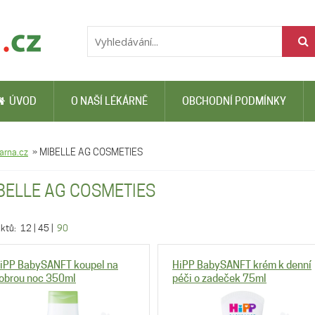
ÚVOD
O NAŠÍ LÉKÁRNĚ
OBCHODNÍ PODMÍNKY
arna.cz
»
MIBELLE AG COSMETIES
BELLE AG COSMETIES
uktů:
12
|
45
|
90
iPP BabySANFT koupel na
HiPP BabySANFT krém k denní
obrou noc 350ml
péči o zadeček 75ml