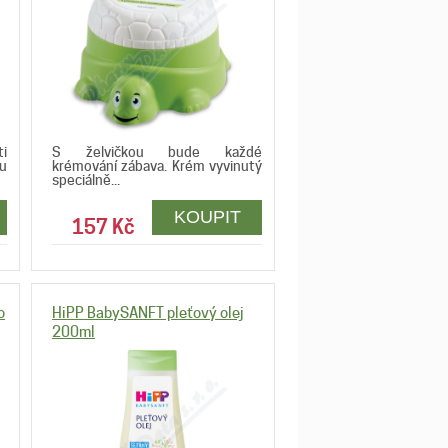
i
S želvičkou bude každé
u
krémování zábava. Krém vyvinutý
speciálně...
157 Kč
o
HiPP BabySANFT pleťový olej
200ml