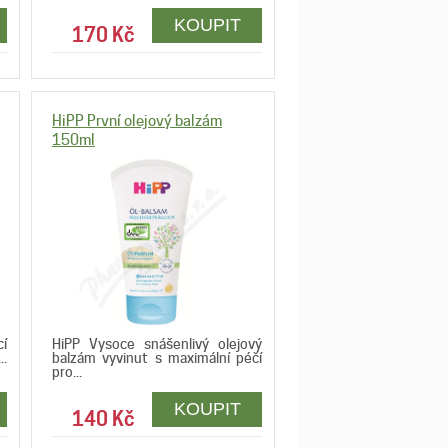
170 Kč
HiPP První olejový balzám
150ml
cí
HiPP Vysoce snášenlivý olejový
..
balzám vyvinut s maximální péčí
pro...
140 Kč