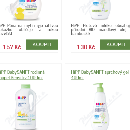
iPP Pěna na mytí myje citlivou
HiPP Pleťové mléko obsahuj
okožku obličeje a rukou
přírodní BIO mandlový olej 
bzvlášť...
bambucké...
157 Kč
130 Kč
iPP BabySANFT rodinná
HiPP BabySANFT sprchový gel
oupel Sensitiv 1000ml
400ml