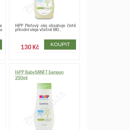
e
HiPP Pleťový olej obsahuje čistě
a
přírodní oleje včetně BIO...
130 Kč
HiPP BabySANFT šampon
200ml