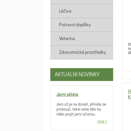
Léčiva
Potravní doplňky
Veterina
H
n
Zdravotnické prostředky
d
AKTUÁLNÍ NOVINKY
H
Jarní očista
K
Jaro už je na dosah, příroda se
probouzí, také naše tělo by
mělo projít jarní očistou.
více »