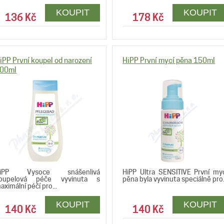
136 Kč
178 Kč
iPP První koupel od narození
HiPP První mycí pěna 150ml
00ml
iPP Vysoce snášenlivá
HiPP Ultra SENSITIVE První my
oupelová péče vyvinuta s
pěna byla vyvinuta speciálně pro.
aximální péčí pro...
140 Kč
140 Kč