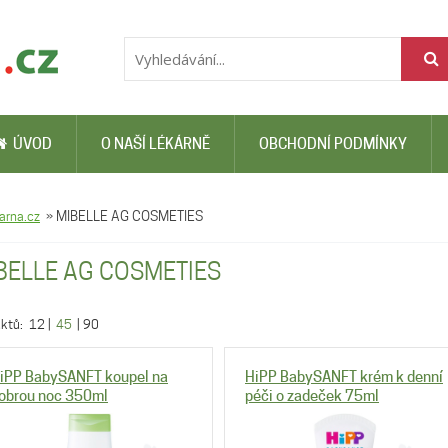
ÚVOD
O NAŠÍ LÉKÁRNĚ
OBCHODNÍ PODMÍNKY
arna.cz
»
MIBELLE AG COSMETIES
BELLE AG COSMETIES
uktů:
12
|
45
|
90
iPP BabySANFT koupel na
HiPP BabySANFT krém k denní
obrou noc 350ml
péči o zadeček 75ml