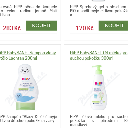
arevná HiPP pěna do koupele
HiPP Sprchový gel s obsahem 
ro celou rodinu jemně čistí
BIO mandlí myje citlivou pokož
tlivou...
a...
283 Kč
170 Kč
iPP BabySANFT šampon vlasy
HiPP BabySANFT těl.mléko pro
 tělo Lachtan 200ml
suchou pokožku 300ml
iPP šampón "Vlasy & Tělo" myje
HiPP Tělové mléko pro sucho
itlivou dětskou pokožku a vlasy...
pokožku s přírodním BI
mandlový...