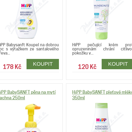
iPP Babysanft Koupel na dobrou
HiPP pečující krém prot
oc s výtažkem ze santalového
opruzeninám chrání citlivo
řeva...
pokožku v...
178 Kč
120 Kč
iPP BabySANFT pěna na mytí
HiPP BabySANFT pleťové mlék
achna 250ml
350ml