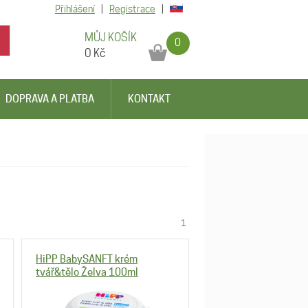
Přihlášení
|
Registrace
|
MŮJ KOŠÍK
0
0
Kč
DOPRAVA A PLATBA
KONTAKT
1
HiPP BabySANFT krém
tvář&tělo Želva 100ml