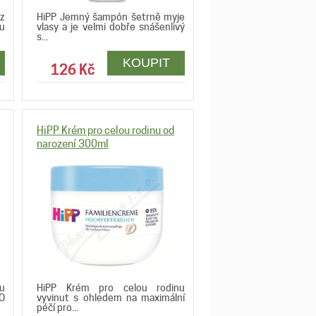
z
HiPP Jemný šampón šetrně myje
ku
vlasy a je velmi dobře snášenlivý
s...
126 Kč
HiPP Krém pro celou rodinu od
narození 300ml
u
HiPP Krém pro celou rodinu
O
vyvinut s ohledem na maximální
péčí pro...