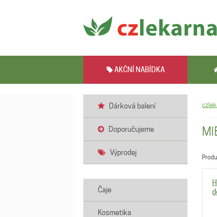
AKČNÍ NABÍDKA
czlek
Dárková balení
MI
Doporučujeme
Výprodej
Prod
H
Čaje
d
Kosmetika