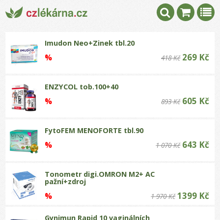
Imudon Neo+Zinek tbl.20
269 Kč
%
418 Kč
ENZYCOL tob.100+40
605 Kč
%
893 Kč
FytoFEM MENOFORTE tbl.90
643 Kč
%
1 070 Kč
Tonometr digi.OMRON M2+ AC
pažní+zdroj
1399 Kč
%
1 970 Kč
Gynimun Rapid 10 vaginálních