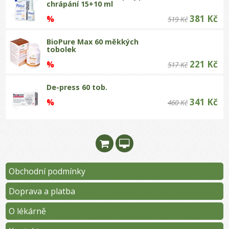
chrápání 15+10 ml
381 Kč
%
519 Kč
BioPure Max 60 měkkých
tobolek
221 Kč
%
517 Kč
De-press 60 tob.
341 Kč
%
460 Kč
Obchodní podmínky
Doprava a platba
O lékárně