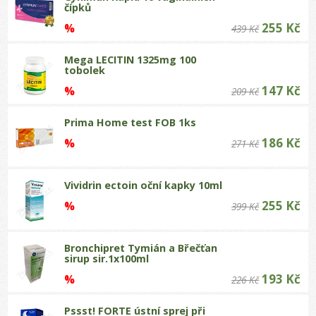
čípků
255 Kč
%
439 Kč
Mega LECITIN 1325mg 100
tobolek
147 Kč
%
209 Kč
Prima Home test FOB 1ks
186 Kč
%
271 Kč
Vividrin ectoin oční kapky 10ml
255 Kč
%
399 Kč
Bronchipret Tymián a Břečťan
sirup sir.1x100ml
193 Kč
%
226 Kč
Pssst! FORTE ústní sprej při