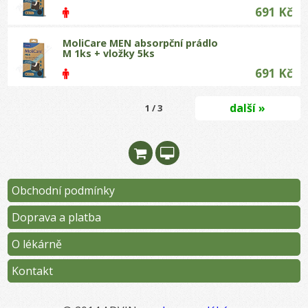
691 Kč
MoliCare MEN absorpční prádlo
M 1ks + vložky 5ks
691 Kč
další »
1 / 3
Obchodní podmínky
Doprava a platba
O lékárně
Kontakt