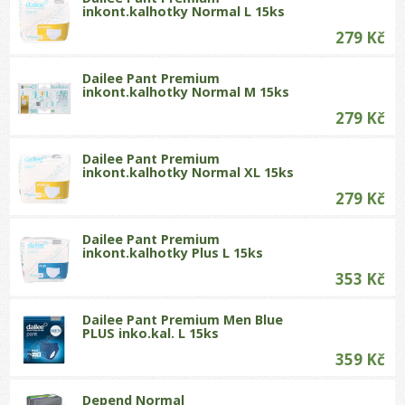
inkont.kalhotky Normal L 15ks
279 Kč
Dailee Pant Premium
inkont.kalhotky Normal M 15ks
279 Kč
Dailee Pant Premium
inkont.kalhotky Normal XL 15ks
279 Kč
Dailee Pant Premium
inkont.kalhotky Plus L 15ks
353 Kč
Dailee Pant Premium Men Blue
PLUS inko.kal. L 15ks
359 Kč
Depend Normal