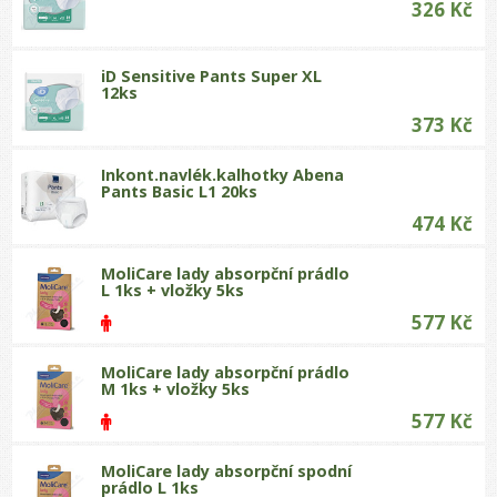
326 Kč
iD Sensitive Pants Super XL
12ks
373 Kč
Inkont.navlék.kalhotky Abena
Pants Basic L1 20ks
474 Kč
MoliCare lady absorpční prádlo
L 1ks + vložky 5ks
577 Kč
MoliCare lady absorpční prádlo
M 1ks + vložky 5ks
577 Kč
MoliCare lady absorpční spodní
prádlo L 1ks