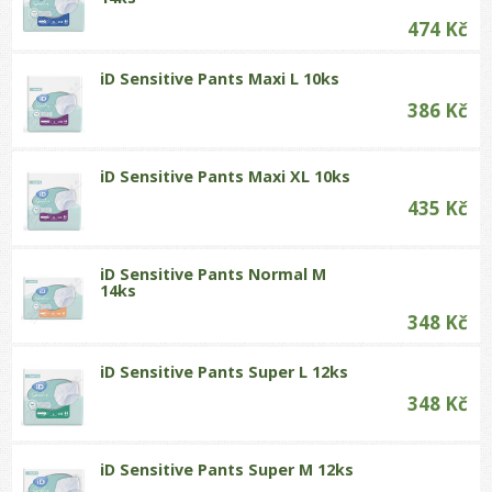
474 Kč
iD Sensitive Pants Maxi L 10ks
386 Kč
iD Sensitive Pants Maxi XL 10ks
435 Kč
iD Sensitive Pants Normal M
14ks
348 Kč
iD Sensitive Pants Super L 12ks
348 Kč
iD Sensitive Pants Super M 12ks