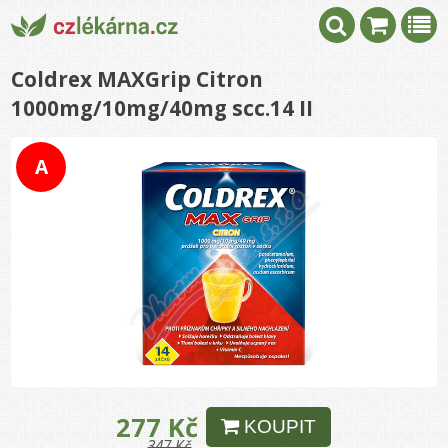
Coldrex MAXGrip Citron
1000mg/10mg/40mg scc.14 II
A
277 Kč
KOUPIT
347 Kč