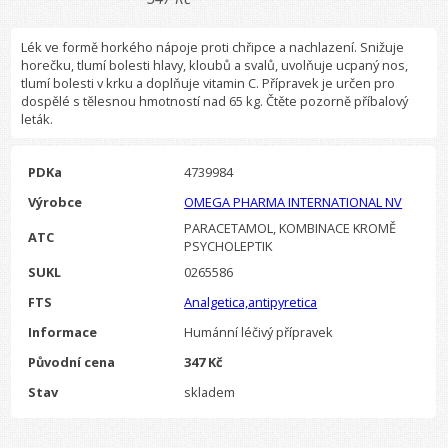
Lék ve formě horkého nápoje proti chřipce a nachlazení. Snižuje
horečku, tlumí bolesti hlavy, kloubů a svalů, uvolňuje ucpaný nos,
tlumí bolesti v krku a doplňuje vitamin C. Přípravek je určen pro
dospělé s tělesnou hmotností nad 65 kg. Čtěte pozorně příbalový
leták.
PDKa
4739984
Výrobce
OMEGA PHARMA INTERNATIONAL NV
PARACETAMOL, KOMBINACE KROMĚ
ATC
PSYCHOLEPTIK
SUKL
0265586
FTS
Analgetica,antipyretica
Informace
Humánní léčivý přípravek
Původní cena
347 Kč
Stav
skladem