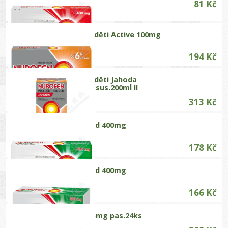
81 Kč
Nurofen pro děti Active 100mg
por.tbl.dis.12
194 Kč
Nurofen pro děti Jahoda
20mg/ml por.sus.200ml II
313 Kč
Nurofen Rapid 400mg
cps.mol.20 I
178 Kč
Nurofen Rapid 400mg
cps.mol.30
166 Kč
Strepfen 8.75mg pas.24ks