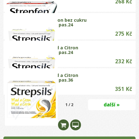
268 Kč
Strepsils Citron bez cukru
0.6mg/1.2mg pas.24
275 Kč
Strepsils Med a Citron
0.6mg/1.2mg pas.24
232 Kč
Strepsils Med a Citron
0.6mg/1.2mg pas.36
351 Kč
další »
1 / 2