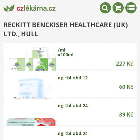
RECKITT BENCKISER HEALTHCARE (UK)
LTD., HULL
DETTOL 2mg/ml
drm.spr.sol.1x100ml
227 Kč
Nurofen 200mg tbl.obd.12
60 Kč
Nurofen 200mg tbl.obd.24
89 Kč
Nurofen 400mg tbl.obd.24