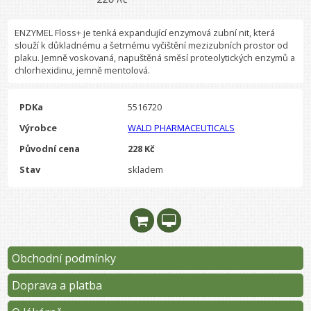
ENZYMEL Floss+ je tenká expandující enzymová zubní nit, která
slouží k důkladnému a šetrnému vyčištění mezizubních prostor od
plaku. Jemně voskovaná, napuštěná směsí proteolytických enzymů a
chlorhexidinu, jemně mentolová.
PDKa
5516720
Výrobce
WALD PHARMACEUTICALS
Původní cena
228 Kč
Stav
skladem
Obchodní podmínky
Doprava a platba