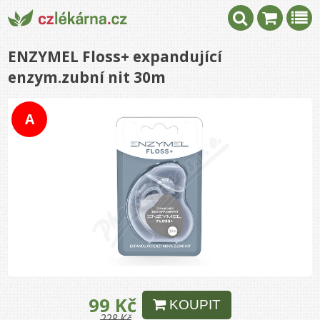
ENZYMEL Floss+ expandující
enzym.zubní nit 30m
A
99 Kč
KOUPIT
228 Kč