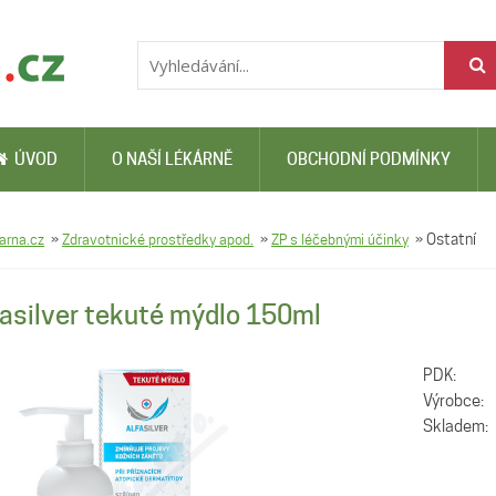
ÚVOD
O NAŠÍ LÉKÁRNĚ
OBCHODNÍ PODMÍNKY
arna.cz
»
Zdravotnické prostředky apod.
»
ZP s léčebnými účinky
»
Ostatní
fasilver tekuté mýdlo 150ml
PDK:
Výrobce:
Skladem: