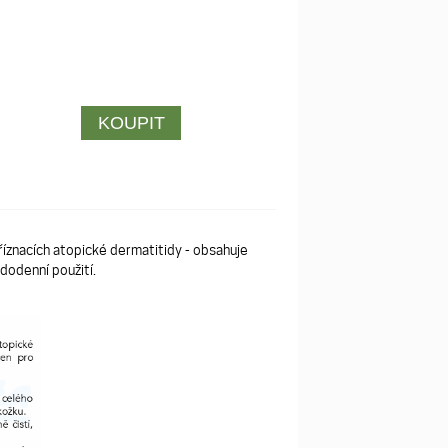
říznacích atopické dermatitidy - obsahuje
ždodenní použití.