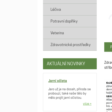
Léčiva
Potravní doplňky
Veterina
Zdravotnické prostředky
P
Zdrav
AKTUÁLNÍ NOVINKY
stříb
Jarní očista
Jaro už je na dosah, příroda se
probouzí, také naše tělo by
mělo projít jarní očistou.
více »