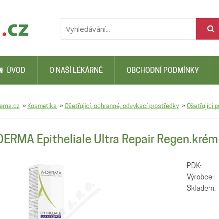
ÚVOD
O NAŠÍ LÉKÁRNĚ
OBCHODNÍ PODMÍNKY
arna.cz
»
Kosmetika
»
Ošetřující, ochranné, odvykací prostředky
»
Ošetřující 
DERMA Epitheliale Ultra Repair Regen.kré
PDK:
Výrobce:
Skladem: