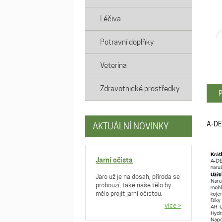
Léčiva
Potravní doplňky
Veterina
Zdravotnické prostředky
P
A-DE
AKTUÁLNÍ NOVINKY
Jarní očista
Jaro už je na dosah, příroda se
probouzí, také naše tělo by
mělo projít jarní očistou.
více »