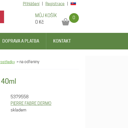
Přihlášení
|
Registrace
|
MŮJ KOŠÍK
0
0
Kč
DOPRAVA A PLATBA
KONTAKT
prostředky
»
na odřeniny
m 40ml
5379558
PIERRE FABRE DERMO
skladem