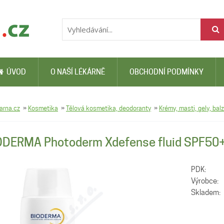
ÚVOD
O NAŠÍ LÉKÁRNĚ
OBCHODNÍ PODMÍNKY
arna.cz
»
Kosmetika
»
Tělová kosmetika, deodoranty
»
Krémy, masti, gely, bal
ODERMA Photoderm Xdefense fluid SPF50
PDK:
Výrobce:
Skladem: