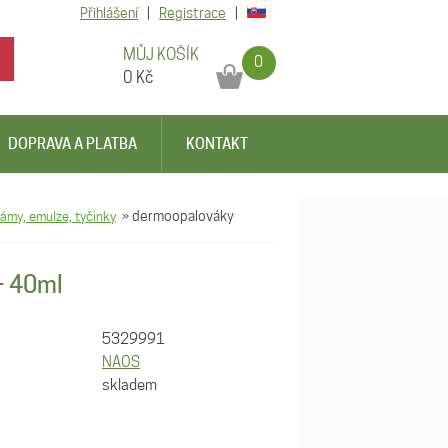
Přihlášení
|
Registrace
|
MŮJ KOŠÍK
0
0
Kč
DOPRAVA A PLATBA
KONTAKT
zámy, emulze, tyčinky
»
dermoopalováky
+ 40ml
5329991
NAOS
skladem