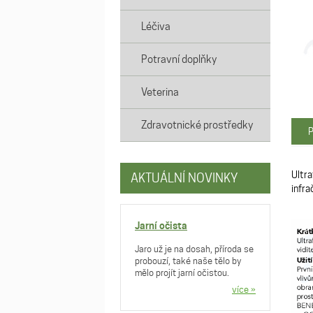
Léčiva
Potravní doplňky
Veterina
Zdravotnické prostředky
P
Ultra
AKTUÁLNÍ NOVINKY
infr
Jarní očista
Jaro už je na dosah, příroda se
probouzí, také naše tělo by
mělo projít jarní očistou.
více »