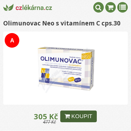
Olimunovac Neo s vitamínem C cps.30
A
305 Kč
KOUPIT
477 Kč