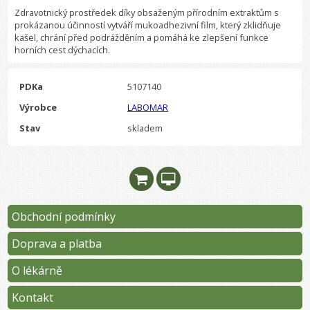
Zdravotnický prostředek díky obsaženým přírodním extraktům s
prokázanou účinností vytváří mukoadhezivní film, který zklidňuje
kašel, chrání před podrážděním a pomáhá ke zlepšení funkce
horních cest dýchacích.
PDKa
5107140
Výrobce
LABOMAR
Stav
skladem
Obchodní podmínky
Doprava a platba
O lékárně
Kontakt