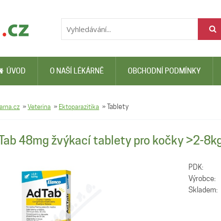
ÚVOD
O NAŠÍ LÉKÁRNĚ
OBCHODNÍ PODMÍNKY
arna.cz
»
Veterina
»
Ektoparazitika
»
Tablety
Tab 48mg žvýkací tablety pro kočky >2-8k
PDK:
Výrobce:
Skladem: