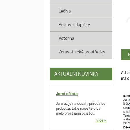
Léčiva
Potravní doplňky
Veterina
Zdravotnické prostředky
P
AdTab
AKTUÁLNÍ NOVINKY
má ok
Jarní očista
Jaro už je na dosah, příroda se
probouzí, také naše tělo by
mělo projít jarní očistou.
více »