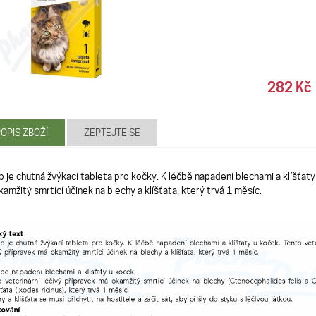
282 Kč
OPIS ZBOŽÍ
ZEPTEJTE SE
 je chutná žvýkací tableta pro kočky. K léčbě napadení blechami a klíšťaty 
amžitý smrtící účinek na blechy a klíšťata, který trvá 1 měsíc.