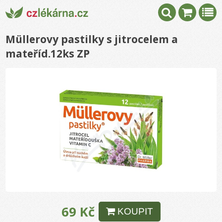
Müllerovy pastilky s jitrocelem a
mateříd.12ks ZP
69 Kč
KOUPIT