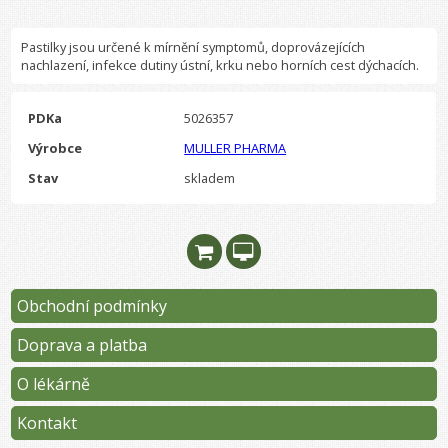
Pastilky jsou určené k mírnění symptomů, doprovázejících
nachlazení, infekce dutiny ústní, krku nebo horních cest dýchacích.
PDKa
5026357
Výrobce
MULLER PHARMA
Stav
skladem
Obchodní podmínky
Doprava a platba
O lékárně
Kontakt