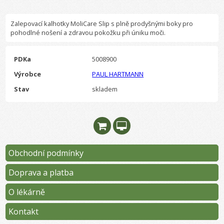
Zalepovací kalhotky MoliCare Slip s plně prodyšnými boky pro
pohodlné nošení a zdravou pokožku při úniku moči.
PDKa
5008900
Výrobce
PAUL HARTMANN
Stav
skladem
Obchodní podmínky
Doprava a platba
O lékárně
Kontakt