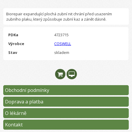
Biorepair expandující plochá zubní nit chrání před usazením
zubního plaku, který způsobuje zubní kaz a zánět dásně.
PDKa
4723715
Výrobce
COSWELL
Stav
skladem
Obchodní podmínky
Doprava a platba
O lékárně
Kontakt