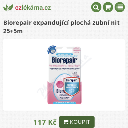
Biorepair expandující plochá zubní nit
25+5m
117 Kč
KOUPIT