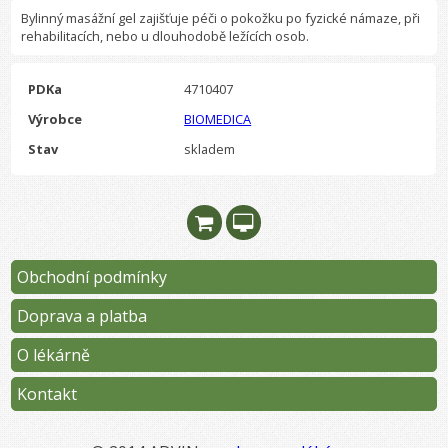
Bylinný masážní gel zajišťuje péči o pokožku po fyzické námaze, při
rehabilitacích, nebo u dlouhodobě ležících osob.
PDKa
4710407
Výrobce
BIOMEDICA
Stav
skladem
Obchodní podmínky
Doprava a platba
O lékárně
Kontakt