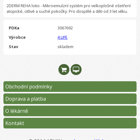
2DERM REHA lotio - Mikroemulzní systém pro velkoplošné ošetření
atopické, citlivé a suché pokožky. Pro dospělé a děti od 3 let věku.
PDKa
3067692
Výrobce
4 LIFE
Stav
skladem
Obchodní podmínky
Doprava a platba
O lékárně
Kontakt