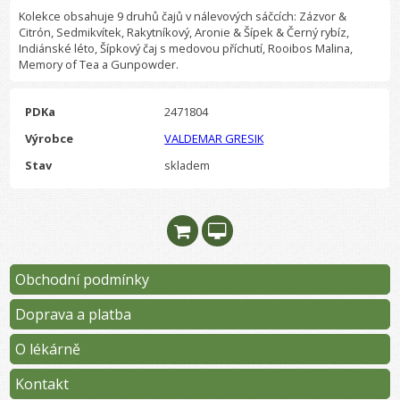
Kolekce obsahuje 9 druhů čajů v nálevových sáčcích: Zázvor &
Citrón, Sedmikvítek, Rakytníkový, Aronie & Šípek & Černý rybíz,
Indiánské léto, Šípkový čaj s medovou příchutí, Rooibos Malina,
Memory of Tea a Gunpowder.
PDKa
2471804
Výrobce
VALDEMAR GRESIK
Stav
skladem
Obchodní podmínky
Doprava a platba
O lékárně
Kontakt