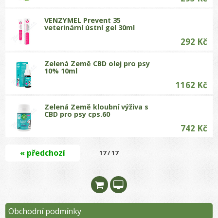
VENZYMEL Prevent 35
veterinární ústní gel 30ml
292 Kč
Zelená Země CBD olej pro psy
10% 10ml
1162 Kč
Zelená Země kloubní výživa s
CBD pro psy cps.60
742 Kč
« předchozí
17 / 17
Obchodní podmínky