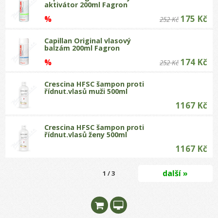
aktivátor 200ml Fagron
175 Kč
%
252 Kč
Capillan Original vlasový
balzám 200ml Fagron
174 Kč
%
252 Kč
Crescina HFSC šampon proti
řídnut.vlasů muži 500ml
1167 Kč
Crescina HFSC šampon proti
řídnut.vlasů ženy 500ml
1167 Kč
další »
1 / 3