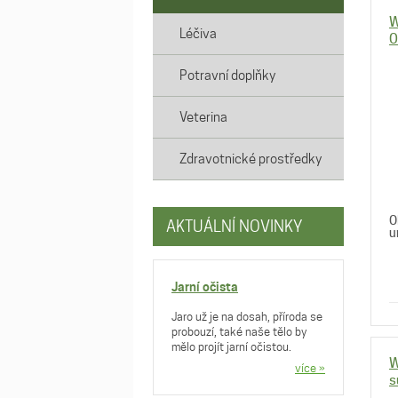
W
Léčiva
O
Potravní doplňky
Veterina
Zdravotnické prostředky
O
AKTUÁLNÍ NOVINKY
u
Jarní očista
Jaro už je na dosah, příroda se
probouzí, také naše tělo by
mělo projít jarní očistou.
W
více »
s