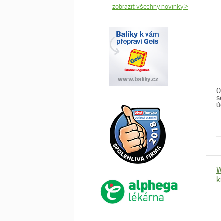
zobrazit všechny novinky >
O
s
ú
W
k