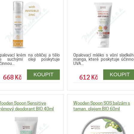
palovací krém na obličej a tělo
Opalovací mléko s vůní sladké
e suchými oleji poskytuje
manga, které poskytuje účinno
činnou...
UVA...
668 Kč
612 Kč
ooden Spoon Sensitive
Wooden Spoon SOS balzám s
rémový deodorant BIO 40ml
taman. olejem BIO 60ml