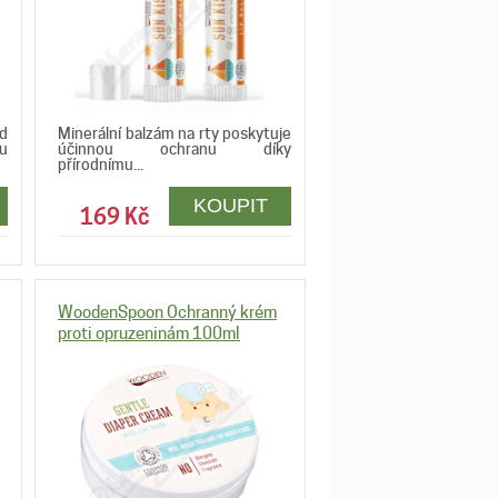
d
Minerální balzám na rty poskytuje
u
účinnou ochranu díky
přírodnímu...
169 Kč
WoodenSpoon Ochranný krém
proti opruzeninám 100ml