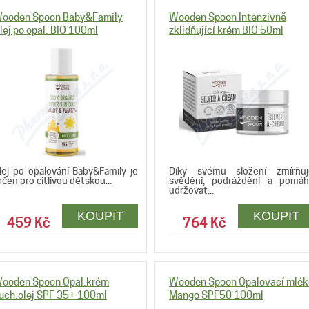
ooden Spoon Baby&Family
Wooden Spoon Intenzivně
lej po opal. BIO 100ml
zklidňující krém BIO 50ml
lej po opalování Baby&Family je
Díky svému složení zmírňuj
rčen pro citlivou dětskou...
svědění, podráždění a pomáh
udržovat...
459 Kč
764 Kč
ooden Spoon Opal.krém
Wooden Spoon Opalovací mlék
uch.olej SPF 35+ 100ml
Mango SPF50 100ml