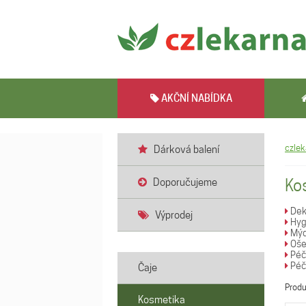
AKČNÍ NABÍDKA
czlek
Dárková balení
Ko
Doporučujeme
Dek
Výprodej
Hygi
Mýdl
Ošet
Péče
Péč
Čaje
Prod
Kosmetika