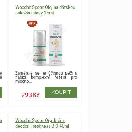
Wooden Spoon Olej na dětskou
pokožku hlavy 15ml
e
Zaměřuje se na účinnou péči a
á
nabízí komplexní řešení pro
mléčné...
293 Kč
o
Wooden Spoon Org. krém.
deodor. Freshness BIO 40ml