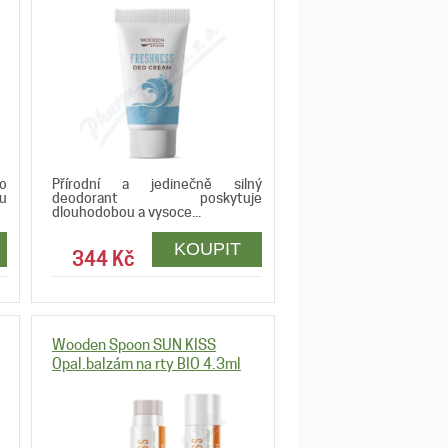
ho
Přírodní a jedinečně silný
u
deodorant poskytuje
dlouhodobou a vysoce...
344 Kč
Wooden Spoon SUN KISS
Opal.balzám na rty BIO 4.3ml