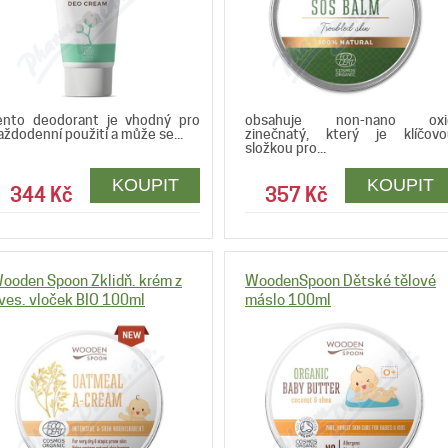
ento deodorant je vhodný pro
obsahuje non-nano oxi
aždodenní použití a může se...
zinečnatý, který je klíčovo
složkou pro...
344 Kč
357 Kč
ooden Spoon Zklidň. krém z
WoodenSpoon Dětské tělové
ves. vloček BIO 100ml
máslo 100ml