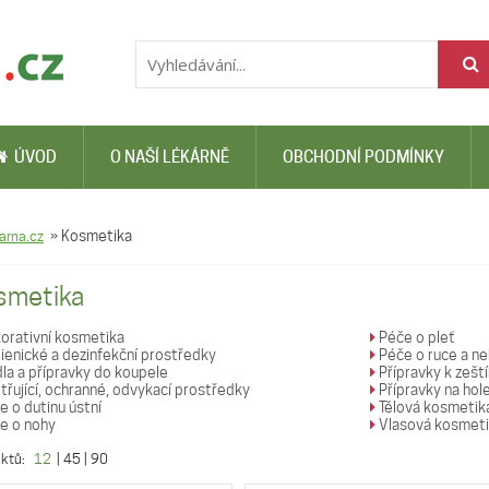
ÚVOD
O NAŠÍ LÉKÁRNĚ
OBCHODNÍ PODMÍNKY
arna.cz
»
Kosmetika
smetika
orativní kosmetika
Péče o pleť
enické a dezinfekční prostředky
Péče o ruce a ne
a a přípravky do koupele
Přípravky k zeštíh
řující, ochranné, odvykací prostředky
Přípravky na hole
 o dutinu ústní
Tělová kosmetik
e o nohy
Vlasová kosmet
uktů:
12
|
45
|
90