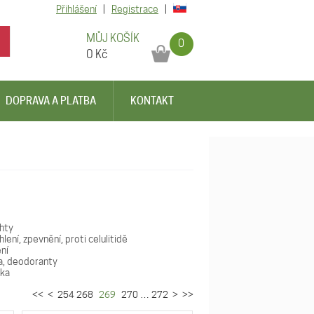
Přihlášení
|
Registrace
|
MŮJ KOŠÍK
0
0
Kč
DOPRAVA A PLATBA
KONTAKT
hty
lení, zpevnění, proti celulitidě
ní
a, deodoranty
ika
<<
<
254
268
269
270
…
272
>
>>