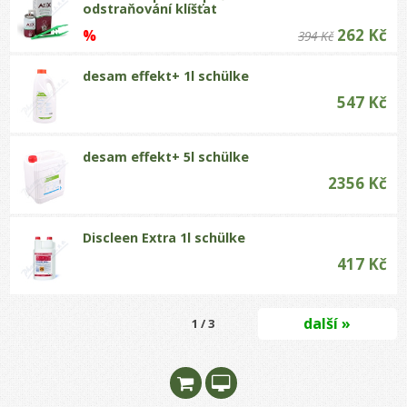
odstraňování klíšťat
262 Kč
%
394 Kč
desam effekt+ 1l schülke
547 Kč
desam effekt+ 5l schülke
2356 Kč
Discleen Extra 1l schülke
417 Kč
další »
1 / 3