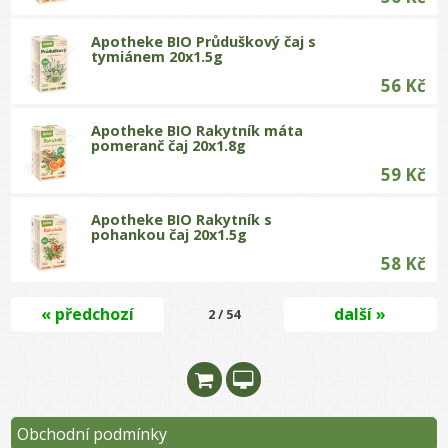
Apotheke BIO Průduškový čaj s
tymiánem 20x1.5g
56 Kč
Apotheke BIO Rakytník máta
pomeranč čaj 20x1.8g
59 Kč
Apotheke BIO Rakytník s
pohankou čaj 20x1.5g
58 Kč
« předchozí
další »
2 / 54
Obchodní podmínky