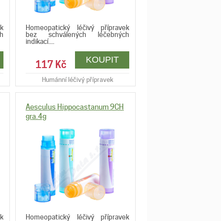
k
Homeopatický léčivý přípravek
h
bez schválených léčebných
indikací....
117 Kč
Humánní léčivý přípravek
Aesculus Hippocastanum 9CH
gra.4g
k
Homeopatický léčivý přípravek