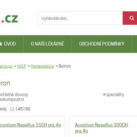
ÚVOD
O NAŠÍ LÉKÁRNĚ
OBCHODNÍ PODMÍNKY
arna.cz
»
HVLP
»
Homeopatica
»
Boiron
iron
ořádné dovozy
speciality
okompozitní
uktů:
12
|
45
|
90
conitum Napellus 15CH gra.4g
Aconitum Napellus 200CH
gra.4g