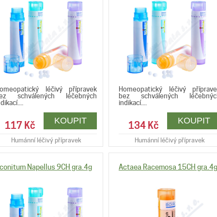
omeopatický léčivý přípravek
Homeopatický léčivý příprave
ez schválených léčebných
bez schválených léčebnýc
dikací....
indikací....
117 Kč
134 Kč
Humánní léčivý přípravek
Humánní léčivý přípravek
conitum Napellus 9CH gra.4g
Actaea Racemosa 15CH gra.4