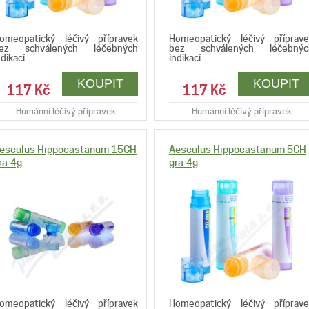
omeopatický léčivý přípravek
Homeopatický léčivý příprave
ez schválených léčebných
bez schválených léčebnýc
dikací....
indikací....
117 Kč
117 Kč
Humánní léčivý přípravek
Humánní léčivý přípravek
esculus Hippocastanum 15CH
Aesculus Hippocastanum 5CH
ra.4g
gra.4g
omeopatický léčivý přípravek
Homeopatický léčivý příprave