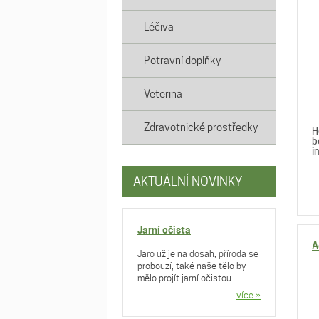
Léčiva
Potravní doplňky
Veterina
Zdravotnické prostředky
H
b
in
AKTUÁLNÍ NOVINKY
Jarní očista
A
Jaro už je na dosah, příroda se
probouzí, také naše tělo by
mělo projít jarní očistou.
více »