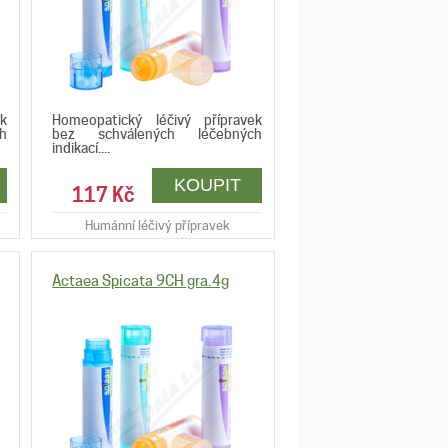
k
Homeopatický léčivý přípravek
h
bez schválených léčebných
indikací....
117 Kč
Humánní léčivý přípravek
Actaea Spicata 9CH gra.4g