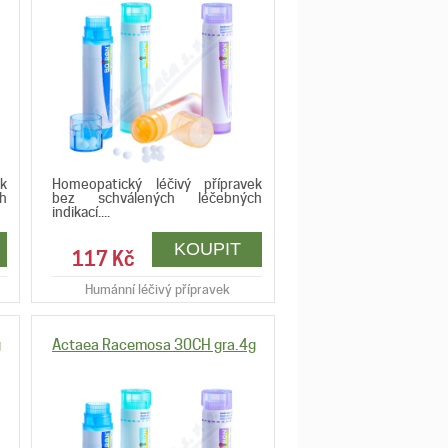
k
Homeopatický léčivý přípravek
h
bez schválených léčebných
indikací....
117 Kč
Humánní léčivý přípravek
g
Actaea Racemosa 30CH gra.4g