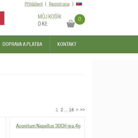
Přihlášení
|
Registrace
|
MŮJ KOŠÍK
0
0
Kč
DOPRAVA A PLATBA
KONTAKT
1
2
…
16
>
>>
Aconitum Napellus 30CH gra.4g