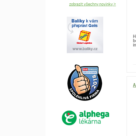
zobrazit všechny novinky >
H
b
in
A