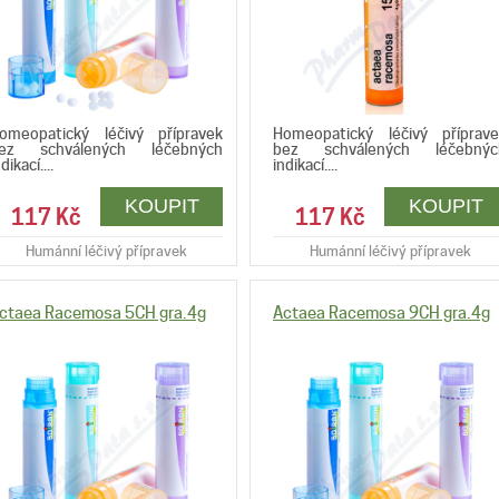
omeopatický léčivý přípravek
Homeopatický léčivý příprave
ez schválených léčebných
bez schválených léčebnýc
dikací....
indikací....
117 Kč
117 Kč
Humánní léčivý přípravek
Humánní léčivý přípravek
ctaea Racemosa 5CH gra.4g
Actaea Racemosa 9CH gra.4g