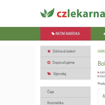
AKČNÍ NABÍDKA
czlek
Dárková balení
Bo
Doporučujeme
mim
Výprodej
mon
Prod
Čaje
A
Kosmetika