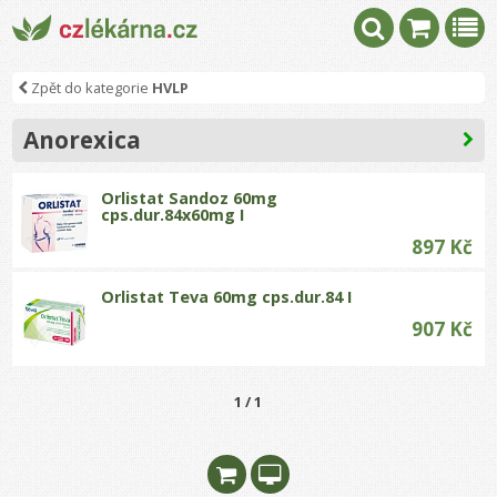
Zpět do kategorie
HVLP
Anorexica
Orlistat Sandoz 60mg
cps.dur.84x60mg I
897 Kč
Orlistat Teva 60mg cps.dur.84 I
907 Kč
1 / 1